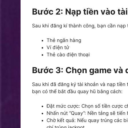
Bước 2: Nạp tiền vào tà
Sau khi đăng kí thành công, bạn cần nạp t
Thẻ ngân hàng
Ví điện tử
Thẻ cào điện thoại
Bước 3: Chọn game và 
Sau khi đã đăng ký tài khoản và nạp tiề
bạn có thể bắt đầu quay hũ bằng cách:
Đặt mức cược: Chọn số tiền cược ch
Nhấn nút “Quay”: Nền tảng sẽ tiến 
Chờ kết quả: Nếu quay trúng các b
chí trúng jackpot.