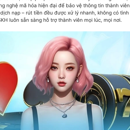
g nghệ mã hóa hiện đại để bảo vệ thông tin thành viên
ịch nạp – rút tiền đều được xử lý nhanh, không có tình 
KH luôn sẵn sàng hỗ trợ thành viên mọi lúc, mọi nơi.