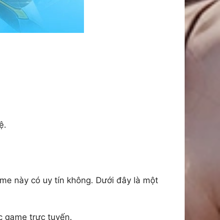
ệ.
me này có uy tín không. Dưới đây là một
c game trực tuyến.