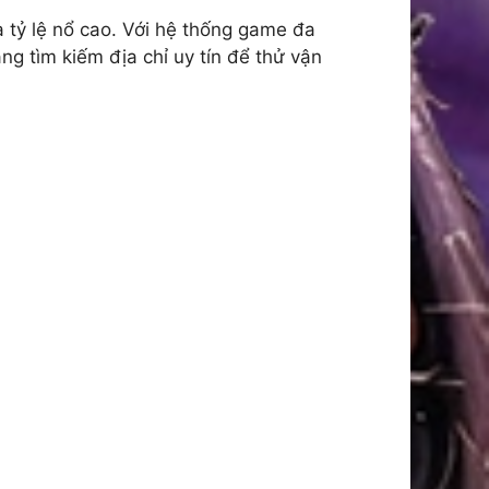
 tỷ lệ nổ cao. Với hệ thống game đa
g tìm kiếm địa chỉ uy tín để thử vận