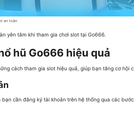
i an toàn
àn yên tâm khi tham gia chơi slot tại Go666.
nổ hũ Go666 hiệu quả
những cách tham gia slot hiệu quả, giúp bạn tăng cơ hội 
ản
 bạn cần đăng ký tài khoản trên hệ thống qua các bước