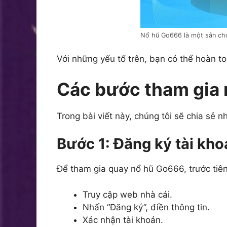
Nổ hũ Go666 là một sân chơ
Với những yếu tố trên, bạn có thể hoàn to
Các bước tham gia 
Trong bài viết này, chúng tôi sẽ chia sẻ 
Bước 1: Đăng ký tài kho
Để tham gia quay nổ hũ Go666, trước tiên
Truy cập web nhà cái.
Nhấn “Đăng ký”, điền thông tin.
Xác nhận tài khoản.