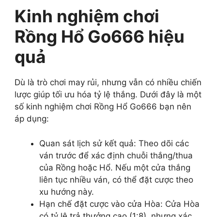
Kinh nghiệm chơi
Rồng Hổ Go666 hiệu
quả
Dù là trò chơi may rủi, nhưng vẫn có nhiều chiến
lược giúp tối ưu hóa tỷ lệ thắng. Dưới đây là một
số kinh nghiệm chơi Rồng Hổ Go666 bạn nên
áp dụng:
Quan sát lịch sử kết quả: Theo dõi các
ván trước để xác định chuỗi thắng/thua
của Rồng hoặc Hổ. Nếu một cửa thắng
liên tục nhiều ván, có thể đặt cược theo
xu hướng này.
Hạn chế đặt cược vào cửa Hòa: Cửa Hòa
có tỷ lệ trả thưởng cao (1:8), nhưng xác