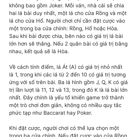
không bao gồm Joker. Mỗi ván, nhà cái sẽ chia
hai lá bài duy nhất, một lá cho cửa Rồng và một
lá cho cửa Hổ. Người chơi chỉ cần đặt cược vào
một trong ba cửa chính: Rồng, Hổ hoặc Hòa.
Sau khi bài được chia, bên nào có giá trị lá bài
lớn hơn sẽ thắng. Nếu 2 quân bài có giá trị bằng
nhau, kết quả sẽ là Hòa.
Về cách tính điểm, lá Át (A) có giá trị nhỏ nhất
là 1, trong khi các lá từ 2 đến 10 có giá trị tương
ứng với số trên bài. Ba lá hình gồm J, Q, K có giá
trị lần lượt là 11, 12 và 13, trong đó K là lá bài lớn
nhất. Đây chính là yếu tố khiến game trở thành
một trò chơi đơn giản, không có nhiều quy tắc
phức tạp như Baccarat hay Poker.
Khi đặt cược, người chơi có thể lựa chọn một
trong ba cửa chính. Nếu đặt cược vào cửa Rồng