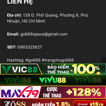
LIÊN HỆ
Địa chỉ:
139 Đ. Phổ Quang, Phường 9, Phú
Nhuận, Hồ Chí Minh
Email:
go666space@gmail.com
SĐT:
0965325627
Hashtag: #go666 #trangchugo666
#nhacaigo666 #go 666
Từ khóa tìm kiếm: GO666 I Go666.org I
Go666.space I Go 666 I Go666.pro
@2026 Bản quyền thuộc về go666.space